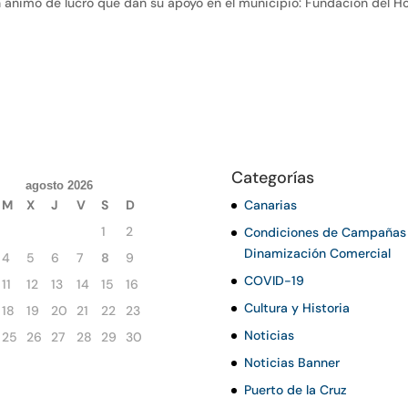
n ánimo de lucro que dan su apoyo en el municipio: Fundación del H
Categorías
agosto 2026
M
X
J
V
S
D
Canarias
1
2
Condiciones de Campañas
Dinamización Comercial
4
5
6
7
8
9
COVID-19
11
12
13
14
15
16
Cultura y Historia
18
19
20
21
22
23
Noticias
25
26
27
28
29
30
Noticias Banner
Puerto de la Cruz