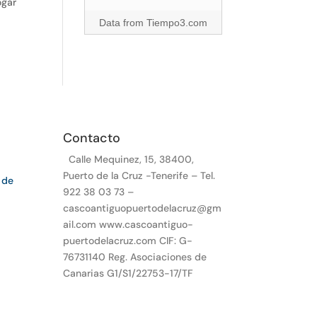
ogar
Data from
Tiempo3.com
Contacto
Calle Mequinez, 15, 38400,
Puerto de la Cruz -Tenerife – Tel.
 de
922 38 03 73 –
cascoantiguopuertodelacruz@gm
ail.com www.cascoantiguo-
puertodelacruz.com CIF: G-
76731140 Reg. Asociaciones de
Canarias G1/S1/22753-17/TF