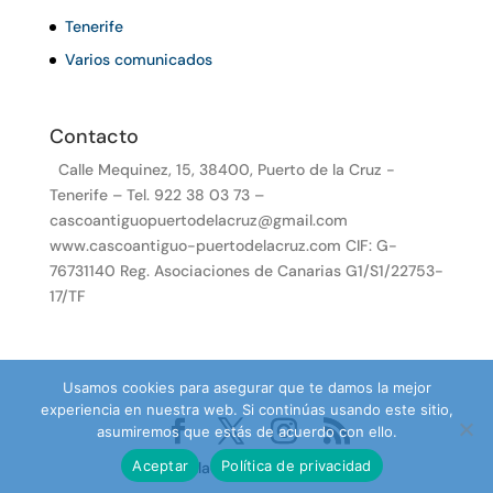
Tenerife
Varios comunicados
Contacto
Calle Mequinez, 15, 38400, Puerto de la Cruz -
Tenerife – Tel. 922 38 03 73 –
cascoantiguopuertodelacruz@gmail.com
www.cascoantiguo-puertodelacruz.com CIF: G-
76731140 Reg. Asociaciones de Canarias G1/S1/22753-
17/TF
Usamos cookies para asegurar que te damos la mejor
experiencia en nuestra web. Si continúas usando este sitio,
asumiremos que estás de acuerdo con ello.
Aceptar
Política de privacidad
Desarrollado por TenePro.com