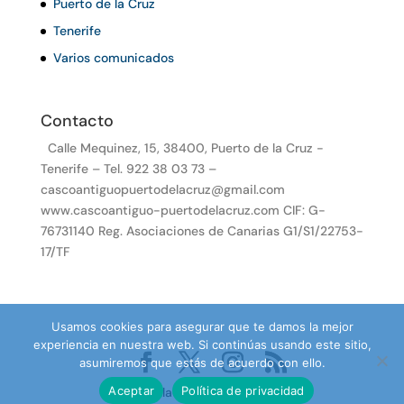
Puerto de la Cruz
Tenerife
Varios comunicados
Contacto
Calle Mequinez, 15, 38400, Puerto de la Cruz -
Tenerife – Tel. 922 38 03 73 –
cascoantiguopuertodelacruz@gmail.com
www.cascoantiguo-puertodelacruz.com CIF: G-
76731140 Reg. Asociaciones de Canarias G1/S1/22753-
17/TF
Usamos cookies para asegurar que te damos la mejor
experiencia en nuestra web. Si continúas usando este sitio,
asumiremos que estás de acuerdo con ello.
Aceptar
Política de privacidad
Desarrollado por TenePro.com