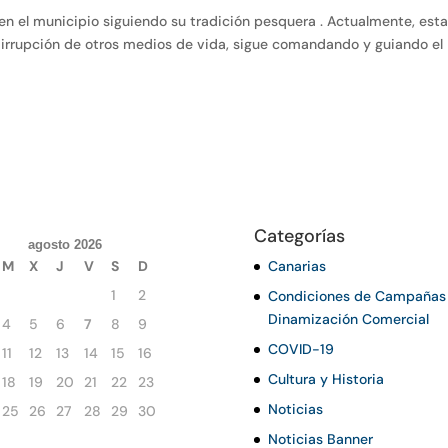
 en el municipio siguiendo su tradición pesquera . Actualmente, est
a irrupción de otros medios de vida, sigue comandando y guiando el
Categorías
agosto 2026
M
X
J
V
S
D
Canarias
1
2
Condiciones de Campañas
Dinamización Comercial
4
5
6
7
8
9
COVID-19
11
12
13
14
15
16
Cultura y Historia
18
19
20
21
22
23
Noticias
25
26
27
28
29
30
Noticias Banner