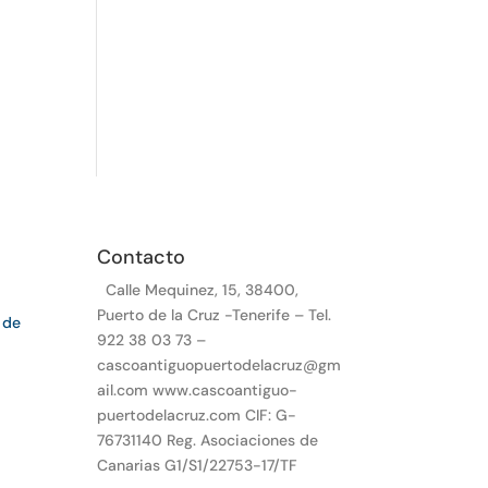
a
Contacto
Calle Mequinez, 15, 38400,
Puerto de la Cruz -Tenerife – Tel.
 de
922 38 03 73 –
cascoantiguopuertodelacruz@gm
ail.com www.cascoantiguo-
puertodelacruz.com CIF: G-
76731140 Reg. Asociaciones de
Canarias G1/S1/22753-17/TF