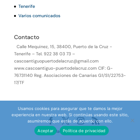
Tenerife
Varios comunicados
Contacto
Calle Mequinez, 15, 38400, Puerto de la Cruz -
Tenerife – Tel. 922 38 03 73 –
cascoantiguopuertodelacruz@gmail.com
www.cascoantiguo-puertodelacruz.com CIF: G-
76731140 Reg. Asociaciones de Canarias G1/S1/22753-
17/TF
Usamos cookies para asegurar que te damos la mejor
experiencia en nuestra web. Si continúas usando este sitio,
asumiremos que estás de acuerdo con ello.
Aceptar
Política de privacidad
Desarrollado por TenePro.com