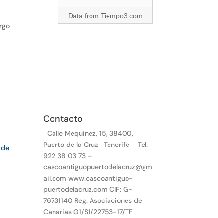
Data from
Tiempo3.com
argo
Contacto
Calle Mequinez, 15, 38400,
Puerto de la Cruz -Tenerife – Tel.
 de
922 38 03 73 –
cascoantiguopuertodelacruz@gm
ail.com www.cascoantiguo-
puertodelacruz.com CIF: G-
76731140 Reg. Asociaciones de
Canarias G1/S1/22753-17/TF