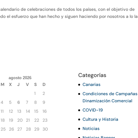
alendario de celebraciones de todos los países, con el objetivo de
do el esfuerzo que han hecho y siguen haciendo por nosotros a lo l
Categorías
agosto 2026
M
X
J
V
S
D
Canarias
1
2
Condiciones de Campañas
Dinamización Comercial
4
5
6
7
8
9
COVID-19
11
12
13
14
15
16
Cultura y Historia
18
19
20
21
22
23
Noticias
25
26
27
28
29
30
Noticias Banner