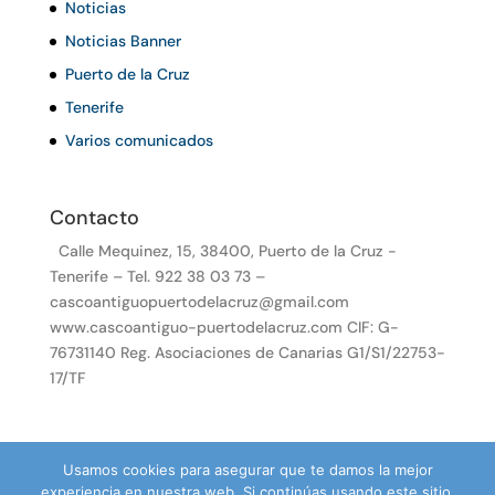
Noticias
Noticias Banner
Puerto de la Cruz
Tenerife
Varios comunicados
Contacto
Calle Mequinez, 15, 38400, Puerto de la Cruz -
Tenerife – Tel. 922 38 03 73 –
cascoantiguopuertodelacruz@gmail.com
www.cascoantiguo-puertodelacruz.com CIF: G-
76731140 Reg. Asociaciones de Canarias G1/S1/22753-
17/TF
Usamos cookies para asegurar que te damos la mejor
experiencia en nuestra web. Si continúas usando este sitio,