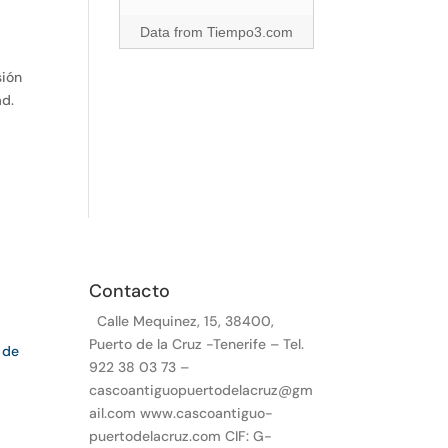
Data from
Tiempo3.com
sión
ad.
Contacto
Calle Mequinez, 15, 38400,
Puerto de la Cruz -Tenerife – Tel.
 de
922 38 03 73 –
cascoantiguopuertodelacruz@gm
ail.com www.cascoantiguo-
puertodelacruz.com CIF: G-