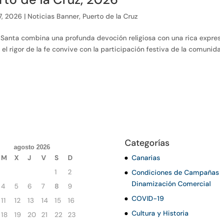
7, 2026
|
Noticias Banner
,
Puerto de la Cruz
a Santa combina una profunda devoción religiosa con una rica expre
 el rigor de la fe convive con la participación festiva de la comunid
Categorías
agosto 2026
M
X
J
V
S
D
Canarias
1
2
Condiciones de Campañas
Dinamización Comercial
4
5
6
7
8
9
COVID-19
11
12
13
14
15
16
Cultura y Historia
18
19
20
21
22
23