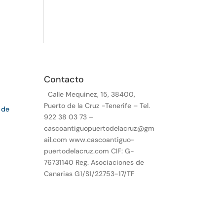
Contacto
Calle Mequinez, 15, 38400,
Puerto de la Cruz -Tenerife – Tel.
 de
922 38 03 73 –
cascoantiguopuertodelacruz@gm
ail.com www.cascoantiguo-
puertodelacruz.com CIF: G-
76731140 Reg. Asociaciones de
Canarias G1/S1/22753-17/TF