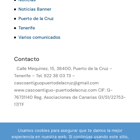
Noticias Banner
Puerto de la Cruz
Tenerife
Varios comunicados
Contacto
Calle Mequinez, 15, 38400, Puerto de la Cruz -
Tenerife – Tel. 922 38 03 73 –
cascoantiguopuertodelacruz@gmail.com
www.cascoantiguo-puertodelacruz.com CIF: G-
76731140 Reg. Asociaciones de Canarias G1/S1/22753-
17/TF
Usamos cookies para asegurar que te damos la mejor
experiencia en nuestra web. Si continúas usando este sitio,