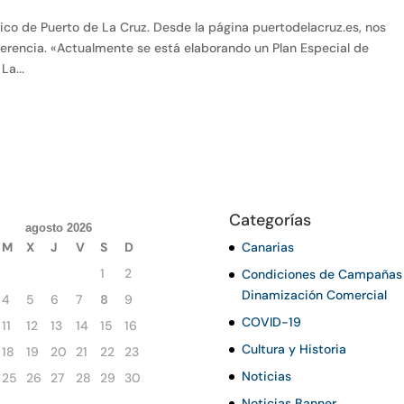
rico de Puerto de La Cruz. Desde la página puertodelacruz.es, nos
ferencia. «Actualmente se está elaborando un Plan Especial de
La...
Categorías
agosto 2026
M
X
J
V
S
D
Canarias
1
2
Condiciones de Campañas
Dinamización Comercial
4
5
6
7
8
9
COVID-19
11
12
13
14
15
16
Cultura y Historia
18
19
20
21
22
23
Noticias
25
26
27
28
29
30
Noticias Banner