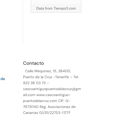
Data from
Tiempo3.com
Contacto
Calle Mequinez, 15, 38400,
Puerto de la Cruz -Tenerife – Tel.
 de
922 38 03 73 –
cascoantiguopuertodelacruz@gm
ail.com www.cascoantiguo-
puertodelacruz.com CIF: G-
76731140 Reg. Asociaciones de
Canarias G1/S1/22753-17/TF