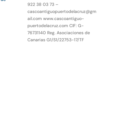
922 38 03 73 –
cascoantiguopuertodelacruz@gm
ail.com www.cascoantiguo-
puertodelacruz.com CIF: G-
76731140 Reg. Asociaciones de
Canarias G1/S1/22753-17/TF