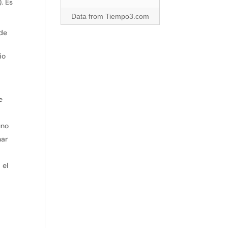
. Es
Data from
Tiempo3.com
 de
io
e
uno
nar
 el