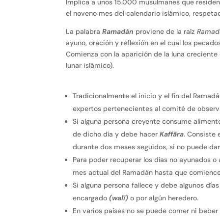
Implica a unos 15.000 musulmanes que residen en
el noveno mes del calendario islámico, respe
La palabra
Ramadán
proviene de la raíz
Ramad
ayuno, oración y reflexión en el cual los pecad
Comienza con la aparición de la luna creciente
lunar islámico).
Tradicionalmente el inicio y el fin del Ramad
expertos pertenecientes al comité de observa
Si alguna persona creyente consume alimentos
de dicho día y debe hacer
Kaffāra
. Consiste
durante dos meses seguidos, si no puede da
Para poder recuperar los días no ayunados o
mes actual del Ramadán hasta que comience 
Si alguna persona fallece y debe algunos día
encargado
(walī)
o por algún heredero.
En varios países no se puede comer ni beber 