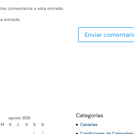
entes comentarios a esta entrada.
va entrada.
Categorías
agosto 2026
M
X
J
V
S
D
Canarias
1
2
Condiciones de Campañas