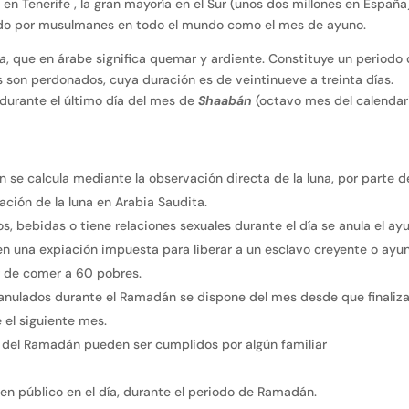
 Tenerife , la gran mayoría en el Sur (unos dos millones en España)
tado por musulmanes en todo el mundo como el mes de ayuno.
a
, que en árabe significa quemar y ardiente. Constituye un periodo
os son perdonados, cuya duración es de veintinueve a treinta días.
 durante el último día del mes de
Shaabán
(octavo mes del calendar
án se calcula mediante la observación directa de la luna, por parte d
ción de la luna en Arabia Saudita.
, bebidas o tiene relaciones sexuales durante el día se anula el ay
 en una expiación impuesta para liberar a un esclavo creyente o ayu
r de comer a 60 pobres.
 anulados durante el Ramadán se dispone del mes desde que finaliza
el siguiente mes.
s del Ramadán pueden ser cumplidos por algún familiar
en público en el día, durante el periodo de Ramadán.